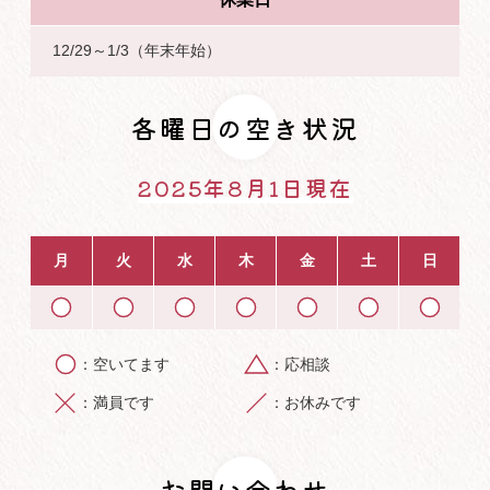
12/29～1/3（年末年始）
各曜日の空き状況
2025年8月1日現在
月
火
水
木
金
土
日
空いてます
応相談
満員です
お休みです
お問い合わせ