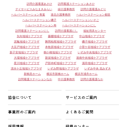
訪問介護看護あさひ
訪問看護ステーションあさひ
デイサービスみなまきみらい
緑介護事務所
訪問介護看護みどり
ヘルパーステーション青葉
港北介護事務所
ヘルパーステーション都筑
ヘルパーステーション磯子
ヘルパーステーションいそご
ヘルパーステーション寿
ヘルパーステーションにし
訪問看護ステーションにし
訪問介護看護にし
福祉用具センター
矢向地域ケアプラザ
藤棚地域ケアプラザ
中山地域ケアプラザ
泥亀地域ケアプラザ
舞岡柏尾地域ケアプラザ
磯子地域ケアプラザ
大豆戸地域ケアプラザ
本牧原地域ケアプラザ
小菅ケ谷地域ケアプラザ
新子安地域ケアプラザ
鶴ケ峰地域ケアプラザ
いずみ中央地域ケアプラザ
大場地域ケアプラザ
新栄地域ケアプラザ
港南中央地域ケアプラザ
星川地域ケアプラザ
戸部本町地域ケアプラザ
浦舟地域ケアプラザ
清水ケ丘地域ケアプラザ
いずみ野地域ケアプラザ
いずみ中央 花みずき
新鶴見ホーム
横浜市新橋ホーム
横浜市浦舟ホーム
訪問看護ステーションなか
中介護事務所
訪問介護看護なか
協会について
サービスのご案内
事業所のご案内
よくあるご質問
採用情報
研修センター