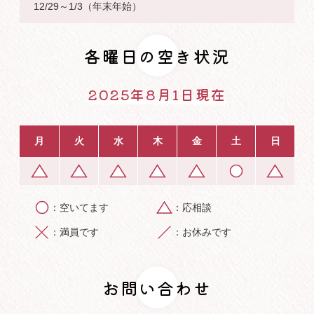
12/29～1/3（年末年始）
各曜日の空き状況
2025年8月1日現在
月
火
水
木
金
土
日
空いてます
応相談
満員です
お休みです
お問い合わせ