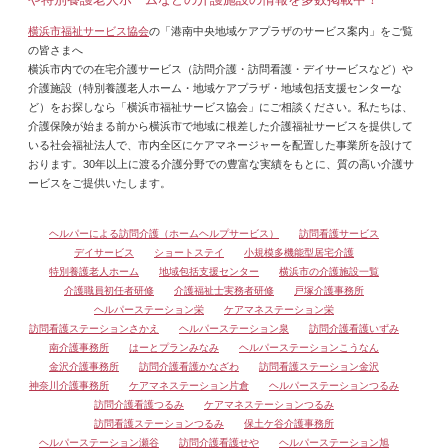
横浜市福祉サービス協会
の「港南中央地域ケアプラザのサービス案内」をご覧
の皆さまへ
横浜市内での在宅介護サービス（訪問介護・訪問看護・デイサービスなど）や
介護施設（特別養護老人ホーム・地域ケアプラザ・地域包括支援センターな
ど）をお探しなら「横浜市福祉サービス協会」にご相談ください。私たちは、
介護保険が始まる前から横浜市で地域に根差した介護福祉サービスを提供して
いる社会福祉法人で、市内全区にケアマネージャーを配置した事業所を設けて
おります。30年以上に渡る介護分野での豊富な実績をもとに、質の高い介護サ
ービスをご提供いたします。
ヘルパーによる訪問介護（ホームヘルプサービス）
訪問看護サービス
デイサービス
ショートステイ
小規模多機能型居宅介護
特別養護老人ホーム
地域包括支援センター
横浜市の介護施設一覧
介護職員初任者研修
介護福祉士実務者研修
戸塚介護事務所
ヘルパーステーション栄
ケアマネステーション栄
訪問看護ステーションさかえ
ヘルパーステーション泉
訪問介護看護いずみ
南介護事務所
はーとプランみなみ
ヘルパーステーションこうなん
金沢介護事務所
訪問介護看護かなざわ
訪問看護ステーション金沢
神奈川介護事務所
ケアマネステーション片倉
ヘルパーステーションつるみ
訪問介護看護つるみ
ケアマネステーションつるみ
訪問看護ステーションつるみ
保土ケ谷介護事務所
ヘルパーステーション瀬谷
訪問介護看護せや
ヘルパーステーション旭