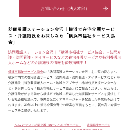
お問い合わせ（法人本部）
訪問看護ステーション金沢｜横浜で在宅介護サービ
ス・介護施設をお探しなら「横浜市福祉サービス協
会」
訪問看護ステーション金沢｜「横浜市福祉サービス協会」 - 訪問介
護・訪問看護・デイサービスなどの在宅介護サービスや特別養護老
人ホームなどの介護施設の情報を多数掲載中！
横浜市福祉サービス協会
の「訪問看護ステーション金沢」をご覧の皆さまへ
横浜市内での在宅介護サービス（訪問介護・訪問看護・デイサービスなど）や
介護施設（特別養護老人ホーム・地域ケアプラザ・地域包括支援センターな
ど）をお探しなら「横浜市福祉サービス協会」にご相談ください。私たちは、
介護保険が始まる前から横浜市で地域に根差した介護福祉サービスを提供して
いる社会福祉法人で、市内全区にケアマネージャーを配置した事業所を設けて
おります。30年以上に渡る介護分野での豊富な実績をもとに、質の高い介護サ
ービスをご提供いたします。
ヘルパーによる訪問介護（ホームヘルプサービス）
訪問看護サービス