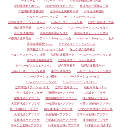
デイサービス
ショートステイ
小規模多機能型居宅介護
特別養護老人ホーム
地域包括支援センター
横浜市の介護施設一覧
介護職員初任者研修
介護福祉士実務者研修
戸塚介護事務所
ヘルパーステーション栄
ケアマネステーション栄
訪問看護ステーションさかえ
ヘルパーステーション泉
訪問介護看護いずみ
南介護事務所
はーとプランみなみ
ヘルパーステーションこうなん
金沢介護事務所
訪問介護看護かなざわ
訪問看護ステーション金沢
神奈川介護事務所
ケアマネステーション片倉
ヘルパーステーションつるみ
訪問介護看護つるみ
ケアマネステーションつるみ
訪問看護ステーションつるみ
保土ケ谷介護事務所
ヘルパーステーション瀬谷
訪問介護看護せや
ヘルパーステーション旭
訪問介護看護あさひ
訪問看護ステーションあさひ
デイサービスみなまきみらい
緑介護事務所
訪問介護看護みどり
ヘルパーステーション青葉
港北介護事務所
ヘルパーステーション都筑
ヘルパーステーション磯子
ヘルパーステーションいそご
ヘルパーステーション寿
ヘルパーステーションにし
訪問看護ステーションにし
訪問介護看護にし
福祉用具センター
矢向地域ケアプラザ
藤棚地域ケアプラザ
中山地域ケアプラザ
泥亀地域ケアプラザ
舞岡柏尾地域ケアプラザ
磯子地域ケアプラザ
大豆戸地域ケアプラザ
本牧原地域ケアプラザ
小菅ケ谷地域ケアプラザ
新子安地域ケアプラザ
鶴ケ峰地域ケアプラザ
いずみ中央地域ケアプラザ
大場地域ケアプラザ
新栄地域ケアプラザ
港南中央地域ケアプラザ
星川地域ケアプラザ
戸部本町地域ケアプラザ
浦舟地域ケアプラザ
清水ケ丘地域ケアプラザ
いずみ野地域ケアプラザ
いずみ中央 花みずき