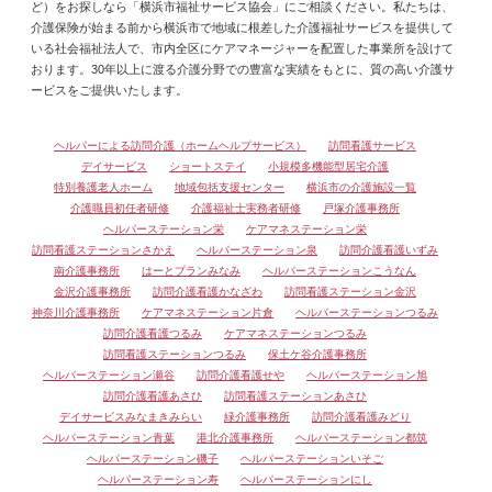
ど）をお探しなら「横浜市福祉サービス協会」にご相談ください。私たちは、
介護保険が始まる前から横浜市で地域に根差した介護福祉サービスを提供して
いる社会福祉法人で、市内全区にケアマネージャーを配置した事業所を設けて
おります。30年以上に渡る介護分野での豊富な実績をもとに、質の高い介護サ
ービスをご提供いたします。
ヘルパーによる訪問介護（ホームヘルプサービス）
訪問看護サービス
デイサービス
ショートステイ
小規模多機能型居宅介護
特別養護老人ホーム
地域包括支援センター
横浜市の介護施設一覧
介護職員初任者研修
介護福祉士実務者研修
戸塚介護事務所
ヘルパーステーション栄
ケアマネステーション栄
訪問看護ステーションさかえ
ヘルパーステーション泉
訪問介護看護いずみ
南介護事務所
はーとプランみなみ
ヘルパーステーションこうなん
金沢介護事務所
訪問介護看護かなざわ
訪問看護ステーション金沢
神奈川介護事務所
ケアマネステーション片倉
ヘルパーステーションつるみ
訪問介護看護つるみ
ケアマネステーションつるみ
訪問看護ステーションつるみ
保土ケ谷介護事務所
ヘルパーステーション瀬谷
訪問介護看護せや
ヘルパーステーション旭
訪問介護看護あさひ
訪問看護ステーションあさひ
デイサービスみなまきみらい
緑介護事務所
訪問介護看護みどり
ヘルパーステーション青葉
港北介護事務所
ヘルパーステーション都筑
ヘルパーステーション磯子
ヘルパーステーションいそご
ヘルパーステーション寿
ヘルパーステーションにし