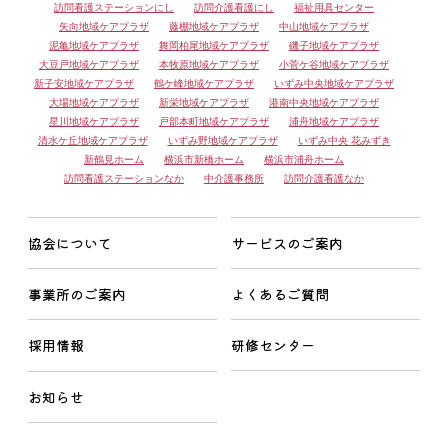
訪問看護ステーションにし
訪問介護看護にし
福祉用具センター
矢向地域ケアプラザ
藤棚地域ケアプラザ
中山地域ケアプラザ
泥亀地域ケアプラザ
舞岡柏尾地域ケアプラザ
磯子地域ケアプラザ
大豆戸地域ケアプラザ
本牧原地域ケアプラザ
小菅ケ谷地域ケアプラザ
新子安地域ケアプラザ
鶴ケ峰地域ケアプラザ
いずみ中央地域ケアプラザ
大場地域ケアプラザ
新栄地域ケアプラザ
港南中央地域ケアプラザ
星川地域ケアプラザ
戸部本町地域ケアプラザ
浦舟地域ケアプラザ
清水ケ丘地域ケアプラザ
いずみ野地域ケアプラザ
いずみ中央 花みずき
新鶴見ホーム
横浜市新橋ホーム
横浜市浦舟ホーム
訪問看護ステーションなか
中介護事務所
訪問介護看護なか
協会について
サービスのご案内
事業所のご案内
よくあるご質問
採用情報
研修センター
お知らせ