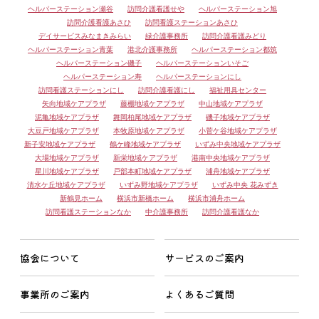
ヘルパーステーション瀬谷
訪問介護看護せや
ヘルパーステーション旭
訪問介護看護あさひ
訪問看護ステーションあさひ
デイサービスみなまきみらい
緑介護事務所
訪問介護看護みどり
ヘルパーステーション青葉
港北介護事務所
ヘルパーステーション都筑
ヘルパーステーション磯子
ヘルパーステーションいそご
ヘルパーステーション寿
ヘルパーステーションにし
訪問看護ステーションにし
訪問介護看護にし
福祉用具センター
矢向地域ケアプラザ
藤棚地域ケアプラザ
中山地域ケアプラザ
泥亀地域ケアプラザ
舞岡柏尾地域ケアプラザ
磯子地域ケアプラザ
大豆戸地域ケアプラザ
本牧原地域ケアプラザ
小菅ケ谷地域ケアプラザ
新子安地域ケアプラザ
鶴ケ峰地域ケアプラザ
いずみ中央地域ケアプラザ
大場地域ケアプラザ
新栄地域ケアプラザ
港南中央地域ケアプラザ
星川地域ケアプラザ
戸部本町地域ケアプラザ
浦舟地域ケアプラザ
清水ケ丘地域ケアプラザ
いずみ野地域ケアプラザ
いずみ中央 花みずき
新鶴見ホーム
横浜市新橋ホーム
横浜市浦舟ホーム
訪問看護ステーションなか
中介護事務所
訪問介護看護なか
協会について
サービスのご案内
事業所のご案内
よくあるご質問