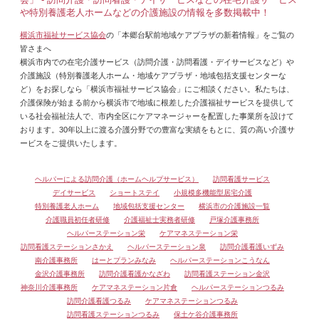
や特別養護老人ホームなどの介護施設の情報を多数掲載中！
横浜市福祉サービス協会
の「本郷台駅前地域ケアプラザの新着情報」をご覧の
皆さまへ
横浜市内での在宅介護サービス（訪問介護・訪問看護・デイサービスなど）や
介護施設（特別養護老人ホーム・地域ケアプラザ・地域包括支援センターな
ど）をお探しなら「横浜市福祉サービス協会」にご相談ください。私たちは、
介護保険が始まる前から横浜市で地域に根差した介護福祉サービスを提供して
いる社会福祉法人で、市内全区にケアマネージャーを配置した事業所を設けて
おります。30年以上に渡る介護分野での豊富な実績をもとに、質の高い介護サ
ービスをご提供いたします。
ヘルパーによる訪問介護（ホームヘルプサービス）
訪問看護サービス
デイサービス
ショートステイ
小規模多機能型居宅介護
特別養護老人ホーム
地域包括支援センター
横浜市の介護施設一覧
介護職員初任者研修
介護福祉士実務者研修
戸塚介護事務所
ヘルパーステーション栄
ケアマネステーション栄
訪問看護ステーションさかえ
ヘルパーステーション泉
訪問介護看護いずみ
南介護事務所
はーとプランみなみ
ヘルパーステーションこうなん
金沢介護事務所
訪問介護看護かなざわ
訪問看護ステーション金沢
神奈川介護事務所
ケアマネステーション片倉
ヘルパーステーションつるみ
訪問介護看護つるみ
ケアマネステーションつるみ
訪問看護ステーションつるみ
保土ケ谷介護事務所